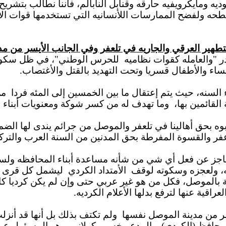
ديه ومايكرويفيه حارقه وقنابل النابالم، فأننا نطالب بتشري
نطحه ولفضح الممارسات اللأنسانيه التي تستخدمها قوات الأ
طهير العرقي والجاريه في تلعفر وفي الجانب الأيسر من مدي
ر "والعامله كقوات نظاميه
للحرس الوطني"،
في ظل سك
ساء والأطفال قسريا وتحت التهديد بالقتل والأغتصاب.
 السنه، حيث يتم إعتقال ما بين الخمسين إلى المئه فردا
من
 القائمين بها،
وما تهدف له من كسر شوكة ومعنويات أبناء 
بوه بحق أهالينا في تلعفر والموصل من جرائم يندى لها الضمي
عفر والقسوة المفرطة بحق المدنين من السنة العرب والترك
ظه، ولعجزه وسكوته لوقف
الأمتداد الكردي
ليشمل كل قرى ال
موصل، فكل من هو غير عربي حتى وإن لم يكن كرديا كاليزيدي
اقية عنها لترفع بدلها الأعلام الكرديه.
يسر من مدينة الموصل نفسها
ولم تكتف بذلك بل أنها قد أنزلت
محافظ (الكردي) و المدعو خسرو كولاني و هو المسؤول عن 