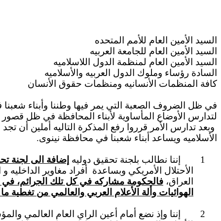
السيد الأمين العام للأمم المتحده
السيد الأمين العام للجامعة العربيه
السيد الأمين العام لمنظمة الدول اللاسلاميه
السادة رؤساء وملوك الدول العربيه والأسلاميه
كافة المنظمات الأنسانيه ومنظمات حقوق الأنسان
في ظل الضروف الصعبة التي يمر فيها وطننا وأبناء شعبن
لتدارس الأوضاع المأساوية لأبناء المحافظة في ظل قصور وغ
وبعد تدارس الأمر قرروا رفع المذكرة التاليه أملين أن تجد 
الأسلاميه ويساعد أبناء شعبنا في محافظة نينوى.
1
إننا نطالب بلجنة تحقيق دوليه
إضافة الى لجنة تح
الأحتلال الأمريكي وبساعدة
أفراد مغاوير الداخليه
العراق،
فالحكومة مشاركه في كل تلك الجرائم، في ظ
الهوائيات وألة الأعلام العربي والعالمي من تغطية م
2
إننا
وإذ
نضع أمام أعين الراي العام العالمي وا