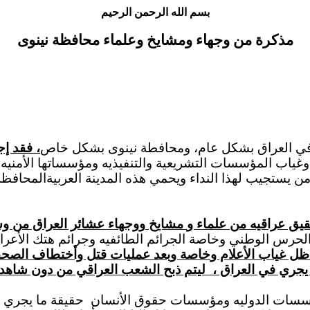
بسم الله الرحمن الرحيم
مذكرة من وجهاء ومشايخ وعلماء محافظة نينوى
ا في العراق بشكل عام، ومحافطة نينوى بشكل خاص
، فقد إج
ياب المؤسسات التشريعية والتنفيذيه ومؤسساتها الأمنيه وا
من يستجيب لهذا النداء ويحمي هذه المدينة العربية
المحافظة
قيق عراقيه من
علماء و
مشايخ
ووجهاء
عشائر العراق من و
 و الحرس الوطني وخاصة
ال
جرائم
الطائفيه وجرائم
هتك الأعرا
ل غياب الأعلام و
خاصة وبعد عمليات
قتل وأختطاف الصحفي
ا يجري في العراق
،
ليتم ذبح الشعب العراقي من دون شاهد.
لمؤسسات الدوليه ومؤسسات حقوق الأنسان
حقيقة ما يجري 