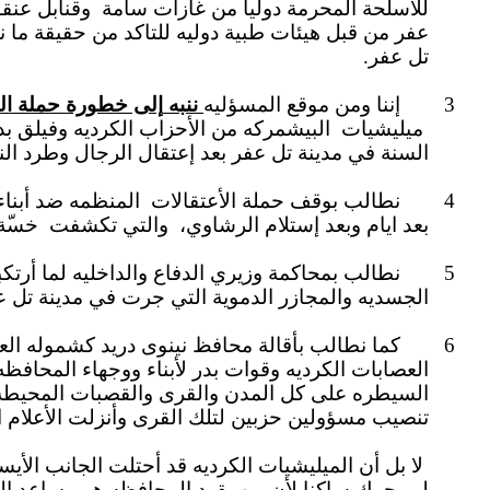
للأسلحة المحرمة دوليا من غازات سامة
وقنابل عنقو
عفر من قبل هيئات طبية دوليه للتاكد من حقيقة ما 
تل عفر.
3 إننا ومن موقع المسؤليه
ننبه
إلى خطورة حملة الت
م
يليشيات
البيشمركه من
الأحزاب الكرديه وفيلق بد
السنة في مدينة تل عفر بعد إعتقال الرجال وطرد الن
4 نطالب بوقف حملة الأعتقالات
المنظمه ضد أبناء
بعد ايام وبعد إستلام الرشاوي،
والتي تكشفت
خس
ة
5
نطالب بمحاكمة وزيري الدفاع والداخليه لما أرتك
الجسديه والمجازر الدموية التي جرت في مدينة تل 
6 كما نطالب بأقالة محافظ نينوى دريد كشموله العاجز عن فعل أي شي من شأنه مساعدة أبناء المحافظه ولسكوته على كل الأغتيالات
العصابات الكرديه وقوات بدر لأبناء ووجهاء المحاف
السيطره على كل المدن والقرى والقصبات المحيطة بال
تنصيب مسؤولين حزبين لتلك القرى وأنزلت الأعلام العر
لا بل أن الميليشيات الكرديه قد أحتلت الجانب الأ
لم يحرك ساكنا لأن من يقود المحافظه هو مساعد ال