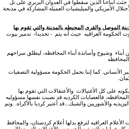
ح جثث أبناءنا الذين سقطوا في العدوان البربري على تل
حتلال الأمريكي والميليشيات العميله المشاركه في مذبحة
نة الموصل والقرى المحيطه بالمدينة والتي تقوم بها
وت
الحكومة العراقيه
حيث
أنه يتم
- تحديدا-
تدمير بيوت
 أبناء
وشيوخ وأساتذة أبناء المحافظه، ليطلق سراحهم
المحافظه
ر الأنساني
. كما
إننا نحمل الحكومة مسؤولية التصفيات
مان.
والأعتقالات التي تقوم بها
محافظه، فالعصابات الكرديه قد نصبت نفسها مسؤوليه
ه والأشوريين والشبك...قد أعتبر كرديا بالأكراه. .وتم
 الأعلام العراقيه لترفع بدلها أعلام كردستان، والمحافظ
كل عمليات التصفيه الجسديه والأغتيالات التي تطال