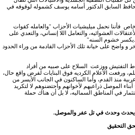
المحافظ السابق الدكتور أسامه يوسف كشموله لوقوفه في
 خاص
فأننا نحمل ميليشيات الأحزاب "والعامله كقوات
لأعتقالات العشوائيه، والتعامل اللا إنساني، والتعدي على
.يكسر خشوم السنه"
ر و
واضح على خيانة تلك الأحزاب القادمة من وراء الحدود
ط التفتيش ووزع
ت
السلاح على
صبيه من أفراد
لم، ورفعت الأعلام الكرديه فوق البنايات لفرض واقع حال،
ربية منذ القدم، وأما الساكنون في الجانب الأيسر من
 أبناء الموصل ذراعيهم لأخوانهم وأحتضنوهم لا لتكريد
ثمار في المناطق السماليه، لا بل أن هناك حملة
ا يحدث وحدث في تل عفر والموصل.
تحق التحقيق