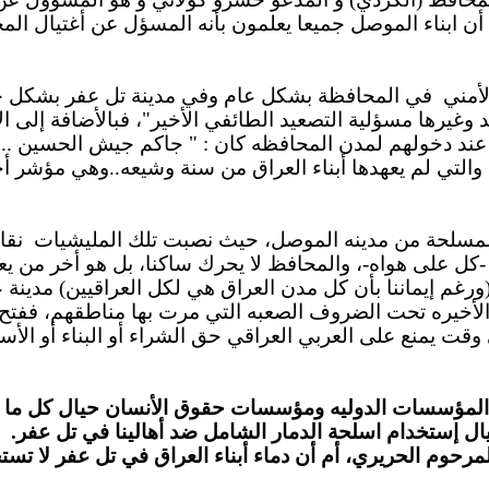
بل أن ابناء الموصل جميعا يعلمون بأنه المسؤل عن أغتيال 
لأمني
في المحافظة بشكل عام وفي مدينة تل عفر بشكل
 وغيرها مسؤلية التصعيد الطائفي الأخير
"
، فبالأضافة إلى ا
 عند دخولهم لمدن
المحافظ
ه
كان :
" جاكم جيش الحسين ..
والتي لم يعهدها أبناء العراق من سنة وشيعه..وهي مؤشر
أخ
نصبت
تلك المليشيات
نقا
-كل على هواه-، والمحافظ لا يحرك ساكنا، بل هو أخر من يع
رغم إيماننا بأن
كل
مدن العراق
هي
لكل العراقيين) مدينة ع
أخيره تحت الضروف الصعبه التي مرت بها من
ا
طقه
م
، ففتح
قت يمنع على العربي العراقي حق الشراء أو البناء أو الأست
سه المؤسسات الدوليه ومؤسسات حقوق الأنسان حيال كل م
ال إستخدام اسلحة الدمار الشامل ضد أهالينا في تل عفر.
مرحوم الحريري، أم أن دماء أبناء العراق في تل عفر لا تس