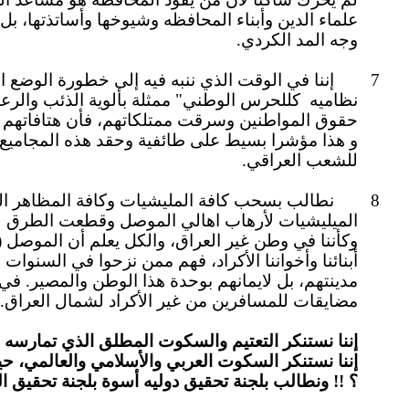
علماء الدين وأبناء المحافظه وشيوخها وأساتذتها، 
وجه المد الكردي.
7
إننا في الوقت الذي ننبه فيه إلى خطورة الوضع ا
نظاميه
ك
للحرس الوطني" ممثلة بألوية الذئب والرعد
حقوق المواطنين وسرقت ممتلكاتهم، فأن هتافاتهم
و هذا
مؤشرا
بسيط
على طائفية وحقد هذه المجاميع 
للشعب العراقي
.
8 نطالب بسحب كافة المليشيات وكافة المظاهر المسلحة من مدينه الموصل، حيث
الميليشيات لأرهاب اهالي الموصل وقطعت الطرق
وكأننا في وطن غير العراق، والكل يعلم أن الموصل (و
أبنائنا وأخواننا الأكراد، فهم ممن نزح
وا
في السنوات ال
مدينتهم، بل لايمانهم بوحدة هذا الوطن والمصير.
في و
مضايقات للمسافرين من غير الأكراد لشمال العراق.
إننا نستنكر التعتيم والسكوت المطلق الذي تمار
إننا نستنكر السكوت العربي والأسلامي والعالمي، حي
؟ !!
ونطالب بلجنة تحقيق دوليه أسوة بلجنة تحقيق ال